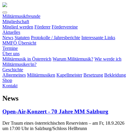
Militärmusikfreunde
Mitgliedschaft
Mitglied werden
Förderer
Fördervereine
(current)
Aktuelles
News
Statuten
Protokolle / Jahresberichte
Interessante Links
MMFÖ Übersicht
Termine
Über uns
Militärmusik in Österreich
Warum Militärmusik?
Wie werde ich
Militärmusiker/in?
Geschichte
Allgemeines
Militärmusiken
Kapellmeister
Besetzung
Bekleidung
Shop
Kontakt
News
Open-Air-Konzert - 70 Jahre MM Salzburg
Der Traum eines österreichischen Reservisten – am Fr, 18.9.2026
um 17:00 Uhr in Salzburg/Schloss Hellbrunn