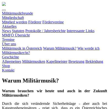
Militärmusikfreunde
Mitgliedschaft
Mitglied werden
Förderer
Fördervereine
Aktuelles
News
Statuten
Protokolle / Jahresberichte
Interessante Links
MMFÖ Übersicht
Termine
(current)
Über uns
Militärmusik in Österreich
Warum Militärmusik?
Wie werde ich
Militärmusiker/in?
Geschichte
Allgemeines
Militärmusiken
Kapellmeister
Besetzung
Bekleidung
Shop
Kontakt
Warum Militärmusik?
Warum brauchen wir heute und auch in der Zukunft
Militärmusiken?
Durch die sich verändernde Sicherheitslage - aber auch bei
Katastropheneinsätzen - zeigt sich, dass es ein Österreichisches