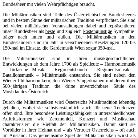
Bundesheer mit vielen Wehrpflichtigen braucht.
Die Militärmusiken sind Teile des Österreichischen Bundesheeres
und in bestem Sinne der militärischen Tradition verpflichtet. Sie sind
bei vielen militärischen Veranstaltungen dabei und repräsentieren
unser Bundesheer als
beste
und zugleich
kostengünstige
Sympathie-
träger nach innen und außen. Die Militärmusiken in den
Bundesländern sind im Jahr in verschiedenen Besetzungen 120 bis
150-mal im Einsatz, die Gardemusik Wien sogar 350-mal.
Die Militärmusiken sind in ihren musikgeschichtlichen
Entwicklungen ab dem Jahre 1700 als Spielleute – Harmoniemusik
– Türkische Musik – Regimentsbanda – Regimentsmusik –
Bataillonsmusik – Militärmusik entstanden. Sie sind neben den
Wiener Philharmonikern, den Wiener Sängerknaben und deren über
500-jährigen Tradition die dritte unverzichtbare Säule des
Musiklandes Österreich.
Durch die Militärmusiken wird Österreichs Musiktradition lebendig
gehalten, wobei sie selbstverständlich auch für neue Tendenzen
offen sind. Ihre besondere Leistungsfähigkeit in unterschiedlichsten
Auftrittsformen wie Zeremoniell, Konzert und Musikschau
charakterisiert die Vielfalt der Militärmusiken. Damit sind sie
Vorbilder in ihrer Heimat und – als Vertreter Österreichs – oft auch
im Ausland. Das gemeinsame Spiel der Militär-musiken wirkt als