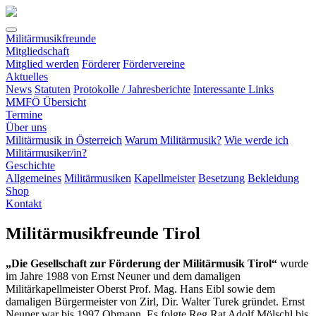
Militärmusikfreunde
(current)
Mitgliedschaft
Mitglied werden
Förderer
Fördervereine
Aktuelles
News
Statuten
Protokolle / Jahresberichte
Interessante Links
MMFÖ Übersicht
Termine
Über uns
Militärmusik in Österreich
Warum Militärmusik?
Wie werde ich
Militärmusiker/in?
Geschichte
Allgemeines
Militärmusiken
Kapellmeister
Besetzung
Bekleidung
Shop
Kontakt
Militärmusikfreunde Tirol
„Die Gesellschaft zur Förderung der Militärmusik Tirol“
wurde
im Jahre 1988 von Ernst Neuner und dem damaligen
Militärkapellmeister Oberst Prof. Mag. Hans Eibl sowie dem
damaligen Bürgermeister von Zirl, Dir. Walter Turek gründet. Ernst
Neuner war bis 1997 Obmann. Es folgte Reg.Rat Adolf Mölschl bis