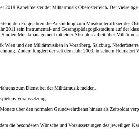
 2018 Kapellmeister der Militärmusik Oberösterreich. Der vielseitige M
te in den Folgejahren die Ausbildung zum Musikunteroffizier des Öste
ahr 2011 sein Instrumental- und Gesangspädagogikstudium auf der kla
e Studien Musikmanagement mit einer Abschlussarbeit über Militärmusi
sik Wien und den Militärmusiken in Vorarlberg, Salzburg, Niederöster
chnung. Zudem fungiert der seit dem Jahr 2003, in seinem Heimatort Wü
rfahrens zum Dienst bei der Militärmusik melden.
rspielens Voraussetzung.
n Monate über den normalen Grundwehrdienst hinaus als Zeitsoldat ver
 in dem die besonderen Wünsche und Voraussetzungen des jeweiligen Ka