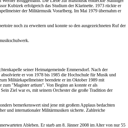
ei Werner Brüggemann. Die Liebe zur Blasmusik entdeckte Stallinger
sor Kubizek erfolgreich das Studium der Klarinette. 1973 rückte er
Kapellmeister der Militärmusik Vorarlberg. Im Mai 1979 übernahm er
ertoire noch zu erweitern und konnte so den ausgezeichneten Ruf der
smusikschulwerk.
Trachtenkapelle seiner Heimatgemeinde Emmersdorf. Nach der
 absolvierte er von 1978 bis 1985 die Hochschule für Musik und
zum Militärkapellmeister beendete er im Oktober 1989 mit
r zum "Magister artium". Von Beginn an konnte er als
Sein Ziel war es, mit seinem Orchester die große Tradition der
Besonders bemerkenswert sind jene mit großem Applaus bedachten
er und internationaler Militärmusiken sicherte. Zahlreiche
erwarteten Ableben. Er starb am 8. Jänner 2008 im Alter von nur 55