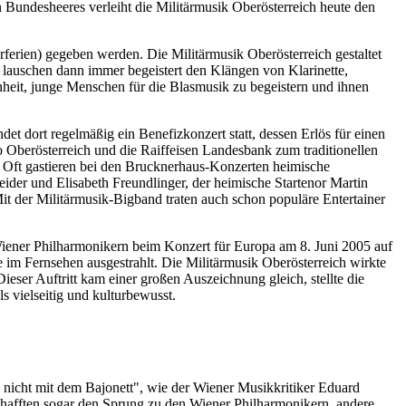
 Bundesheeres verleiht die Militärmusik Oberösterreich heute den
ferien) gegeben werden. Die Militärmusik Oberösterreich gestaltet
 lauschen dann immer begeistert den Klängen von Klarinette,
nheit, junge Menschen für die Blasmusik zu begeistern und ihnen
t dort regelmäßig ein Benefizkonzert statt, dessen Erlös für einen
Oberösterreich und die Raiffeisen Landesbank zum traditionellen
s. Oft gastieren bei den Brucknerhaus-Konzerten heimische
eider und Elisabeth Freundlinger, der heimische Startenor Martin
Mit der Militärmusik-Bigband traten auch schon populäre Entertainer
Wiener Philharmonikern beim Konzert für Europa am 8. Juni 2005 auf
im Fernsehen ausgestrahlt. Die Militärmusik Oberösterreich wirkte
eser Auftritt kam einer großen Auszeichnung gleich, stellte die
s vielseitig und kulturbewusst.
d nicht mit dem Bajonett", wie der Wiener Musikkritiker Eduard
schafften sogar den Sprung zu den Wiener Philharmonikern, andere