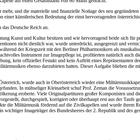
 Kapelle auf einen Gesamtstand von 60 Mann gebracht.
r mehr, und die materielle und finanzielle Notlage des neu gegründeten
n einer künstlerischen Bedeutung der einst hervorragenden österreichi
n das Deutsche Reich an.
eutung Kunst und Kultur besitzen und wie hervorragend beide sich für 
tentionen nicht dienlich war, wurde unterdrückt, ausgegrenzt und vernic
hrend der Kriegszeit mit den Berliner Philharmonikern als musikalisch
htvolles Instrument zur Imagepflege ist, profitierten natürlich auch d
bung, kein offizieller Festakt und kein Auftritt eines Repräsentante
ilitärmusiken ebenso darzubieten hatten. Dieser Aufgabe blieben die m
 Österreich, wurde auch in Oberösterreich wieder eine Militärmusikkap
efunden. In mühseliger Kleinarbeit schuf Prof. Zeman die Voraussetzu
evölkerung eroberte. Viele Originalpartituren großer Komponisten und
orgestellt, durchgespielt, korrigiert oder überhaupt erst aus der Tauf
te die Militärmusik fördernd auf die Zivilkapellen und wurde ihrem R
ch ein wichtiger Imageträger des Bundesheeres der 2. Republik und des