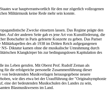
 Staates war hauptverantwortlich für den nur zögerlich vollzogenen
schen Militärmusik keine Rede mehr sein konnte.
propagandistische Zwecke einsetzen lassen. Das Regime prägte den
htet. Auf der anderen Seite gab es jene Art von Kunstförderung, die
er Botschafter in Paris gefeierte Konzerte zu geben. Das Pariser
ie Militärkapellen des ab 1938 im Dritten Reich aufgegangenen
n der NS- Diktatur kamen ohne die musikalische Umrahmung durch
ilitärischen Klangkörper bis zur bedingungslosen Kapitulation des
elle ins Leben gerufen. Mit Oberst Prof. Rudolf Zeman als
ng für die erfolgreiche personelle Zusammenführung dieser
 die von bedeutenden Musikverlagen herausgegebene neuere
e gehoben, wie dies etwa bei der Uraufführung der "Originalsymphonie
uf, eine der bedeutenden Musikschulen des Landes zu sein,
 gesamten Blasmusikwesens im Land.