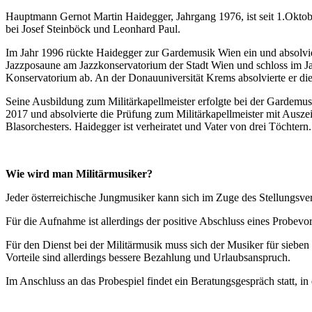
Hauptmann Gernot Martin Haidegger, Jahrgang 1976, ist seit 1.Oktober
bei Josef Steinböck und Leonhard Paul.
Im Jahr 1996 rückte Haidegger zur Gardemusik Wien ein und absolvier
Jazzposaune am Jazzkonservatorium der Stadt Wien und schloss im J
Konservatorium ab. An der Donauuniversität Krems absolvierte er di
Seine Ausbildung zum Militärkapellmeister erfolgte bei der Gardemu
2017 und absolvierte die Prüfung zum Militärkapellmeister mit Auszei
Blasorchesters. Haidegger ist verheiratet und Vater von drei Töchtern.
Wie wird man Militärmusiker?
Jeder österreichische Jungmusiker kann sich im Zuge des Stellungsve
Für die Aufnahme ist allerdings der positive Abschluss eines Probevo
Für den Dienst bei der Militärmusik muss sich der Musiker für siebe
Vorteile sind allerdings bessere Bezahlung und Urlaubsanspruch.
Im Anschluss an das Probespiel findet ein Beratungsgespräch statt,