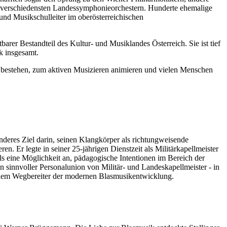
 verschiedensten Landessymphonieorchestern. Hunderte ehemalige
und Musikschulleiter im oberösterreichischen
barer Bestandteil des Kultur- und Musiklandes Österreich. Sie ist tief
k insgesamt.
ter bestehen, zum aktiven Musizieren animieren und vielen Menschen
deres Ziel darin, seinen Klangkörper als richtungweisende
. Er legte in seiner 25-jährigen Dienstzeit als Militärkapellmeister
ls eine Möglichkeit an, pädagogische Intentionen im Bereich der
 sinnvoller Personalunion von Militär- und Landeskapellmeister - in
inem Wegbereiter der modernen Blasmusikentwicklung.