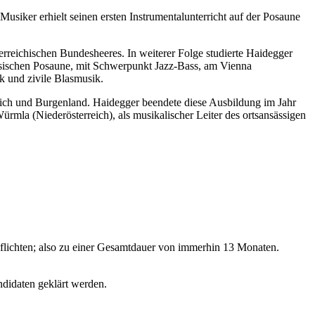
usiker erhielt seinen ersten Instrumentalunterricht auf der Posaune
rreichischen Bundesheeres. In weiterer Folge studierte Haidegger
ssischen Posaune, mit Schwerpunkt Jazz-Bass, am Vienna
k und zivile Blasmusik.
reich und Burgenland. Haidegger beendete diese Ausbildung im Jahr
rmla (Niederösterreich), als musikalischer Leiter des ortsansässigen
pflichten; also zu einer Gesamtdauer von immerhin 13 Monaten.
ndidaten geklärt werden.