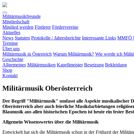
Militärmusikfreunde
Mitgliedschaft
Mitglied werden
Förderer
Fördervereine
Aktuelles
News
Statuten
Protokolle / Jahresberichte
Interessante Links
MMFÖ Ü
Termine
Über uns
Militärmusik in Österreich
Warum Militärmusik?
Wie werde ich Milit
(current)
Geschichte
Allgemeines
Militärmusiken
Kapellmeister
Besetzung
Bekleidung
Shop
Kontakt
Militärmusik Oberösterreich
Der Begriff "Militärmusik" umfasst alle Aspekte musikalischer D
Oberösterreich aber auch feierliche Musikdarbietungen religiö
Blasmusik aus allen historischen Epochen ist heute ein fester Best
Allgemein Wissenswertes über die Militärmusik
Entwickelt hat sich die Militärmusik schon in der Frühzeit der Militä