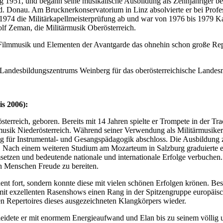
ang 1951, und begann seine musikalische Ausbildung als Zehnjähriger b
 d. Donau. Am Brucknerkonservatorium in Linz absolvierte er bei Profes
ien 1974 die Militärkapellmeisterprüfung ab und war von 1976 bis 1979 
olf Zeman, die Militärmusik Oberösterreich.
, Filmmusik und Elementen der Avantgarde das ohnehin schon große Rep
s Landesbildungszentrums Weinberg für das oberösterreichische Lande
is 2006):
terreich, geboren. Bereits mit 14 Jahren spielte er Trompete in der 
rmusik Niederösterreich. Während seiner Verwendung als Militärmusiker
ung für Instrumental- und Gesangspädagogik abschloss. Die Ausbildung 
. Nach einem weiteren Studium am Mozarteum in Salzburg graduierte e
msetzen und bedeutende nationale und internationale Erfolge verbuchen. 
en Menschen Freude zu bereiten.
uent fort, sondern konnte diese mit vielen schönen Erfolgen krönen. 
 mit exzellenten Rasenshows einen Rang in der Spitzengruppe europäisch
 Repertoires dieses ausgezeichneten Klangkörpers wieder.
dete er mit enormem Energieaufwand und Elan bis zu seinem völlig un