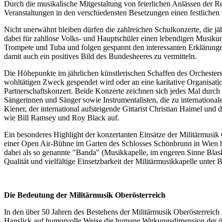
Durch die musikalische Mitgestaltung von feierlichen Anlässen der R
Veranstaltungen in den verschiedensten Besetzungen einen festlich
Nicht unerwähnt bleiben dürfen die zahlreichen Schulkonzerte, die j
dabei für zahllose Volks- und Hauptschüler einen lebendigen Musikun
Trompete und Tuba und folgen gespannt den interessanten Erklärungen
damit auch ein positives Bild des Bundesheeres zu vermitteln.
Die Höhepunkte im jährlichen künstlerischen Schaffen des Orchesters
wohltätigen Zweck gespendet wird oder an eine karitative Organisat
Partnerschaftskonzert. Beide Konzerte zeichnen sich jedes Mal durch 
Sängerinnen und Sänger sowie Instrumentalisten, die zu international
Kiener, der international aufsteigende Gittarist Christian Haimel un
wie Bill Ramsey und Roy Black auf.
Ein besonderes Highlight der konzertanten Einsätze der Militärmusi
einer Open Air-Bühne im Garten des Schlosses Schönbrunn in Wien bl
dabei als so genannte "Banda" (Musikkapelle, im engeren Sinne Blaska
Qualität und vielfältige Einsetzbarkeit der Militärmusikkapelle unter
Die Bedeutung der Militärmusik Oberösterreich
In den über 50 Jahren des Bestehens der Militärmusik Oberösterreich
Hanslick auf humorvolle Weise die humane Wirkungsdimension der öste