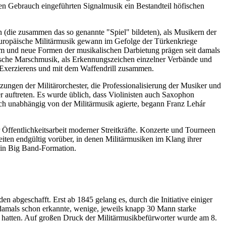
chen Gebrauch eingeführten Signalmusik ein Bestandteil höfischen
(die zusammen das so genannte "Spiel" bildeten), als Musikern der
e europäische Militärmusik gewann im Gefolge der Türkenkriege
m und neue Formen der musikalischen Darbietung prägen seit damals
ärische Marschmusik, als Erkennungszeichen einzelner Verbände und
s Exerzierens und mit dem Waffendrill zusammen.
ungen der Militärorchester, die Professionalisierung der Musiker und
r auftreten. Es wurde üblich, dass Violinisten auch Saxophon
h unabhängig von der Militärmusik agierte, begann Franz Lehár
r Öffentlichkeitsarbeit moderner Streitkräfte. Konzerte und Tourneen
Zeiten endgültig vorüber, in denen Militärmusiken im Klang ihrer
r in Big Band-Formation.
n abgeschafft. Erst ab 1845 gelang es, durch die Initiative einiger
r damals schon erkannte, wenige, jeweils knapp 30 Mann starke
n hatten. Auf großen Druck der Militärmusikbefürworter wurde am 8.