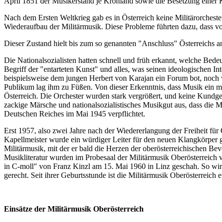
April 1851 der Musikerstand je Kronland sowie die Besetzung einer
Nach dem Ersten Weltkrieg gab es in Österreich keine Militärorcheste
Wiederaufbau der Militärmusik. Diese Probleme führten dazu, dass vo
Dieser Zustand hielt bis zum so genannten "Anschluss" Österreichs a
Die Nationalsozialisten hatten schnell und früh erkannt, welche Bed
Begriff der "entarteten Kunst" und alles, was seinen ideologischen In
beispielsweise dem jungen Herbert von Karajan ein Forum bot, noch wä
Publikum lag ihm zu Füßen. Von dieser Erkenntnis, dass Musik ein mac
Österreich. Die Orchester wurden stark vergrößert, und keine Kundge
zackige Märsche und nationalsozialistisches Musikgut aus, dass die M
Deutschen Reiches im Mai 1945 verpflichtet.
Erst 1957, also zwei Jahre nach der Wiedererlangung der Freiheit für
Kapellmeister wurde ein würdiger Leiter für den neuen Klangkörper g
Militärmusik, mit der er bald die Herzen der oberösterreichischen B
Musikliteratur wurden im Probesaal der Militärmusik Oberösterreich v
in C-moll" von Franz Kinzl am 15. Mai 1960 in Linz geschah. So wirk
gerecht. Seit ihrer Geburtsstunde ist die Militärmusik Oberösterrei
Einsätze der Militärmusik Oberösterreich