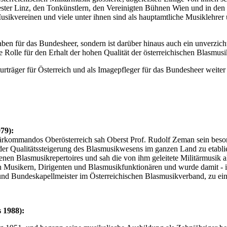
er Linz, den Tonkünstlern, den Vereinigten Bühnen Wien und in den
sikvereinen und viele unter ihnen sind als hauptamtliche Musiklehrer 
aben für das Bundesheer, sondern ist darüber hinaus auch ein unverzicht
e Rolle für den Erhalt der hohen Qualität der österreichischen Blasmusi
ulturträger für Österreich und als Imagepfleger für das Bundesheer wei
79):
itärkommandos Oberösterreich sah Oberst Prof. Rudolf Zeman sein beson
er Qualitätssteigerung des Blasmusikwesens im ganzen Land zu etablieren
nen Blasmusikrepertoires und sah die von ihm geleitete Militärmusik a
on Musikern, Dirigenten und Blasmusikfunktionären und wurde damit - in
und Bundeskapellmeister im Österreichischen Blasmusikverband, zu e
 1988):