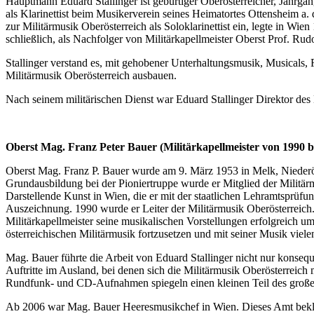
Hauptmann Eduard Stallinger ist gebürtiger Oberösterreicher, Jahrg
als Klarinettist beim Musikerverein seines Heimatortes Ottensheim a.
zur Militärmusik Oberösterreich als Soloklarinettist ein, legte in W
schließlich, als Nachfolger von Militärkapellmeister Oberst Prof. Rud
Stallinger verstand es, mit gehobener Unterhaltungsmusik, Musicals
Militärmusik Oberösterreich ausbauen.
Nach seinem militärischen Dienst war Eduard Stallinger Direktor de
Oberst Mag. Franz Peter Bauer (Militärkapellmeister von 1990 b
Oberst Mag. Franz P. Bauer wurde am 9. März 1953 in Melk, Niederös
Grundausbildung bei der Pioniertruppe wurde er Mitglied der Militä
Darstellende Kunst in Wien, die er mit der staatlichen Lehramtsprüf
Auszeichnung. 1990 wurde er Leiter der Militärmusik Oberösterreich
Militärkapellmeister seine musikalischen Vorstellungen erfolgreich u
österreichischen Militärmusik fortzusetzen und mit seiner Musik viel
Mag. Bauer führte die Arbeit von Eduard Stallinger nicht nur konseq
Auftritte im Ausland, bei denen sich die Militärmusik Oberösterreich
Rundfunk- und CD-Aufnahmen spiegeln einen kleinen Teil des großen
Ab 2006 war Mag. Bauer Heeresmusikchef in Wien. Dieses Amt beklei