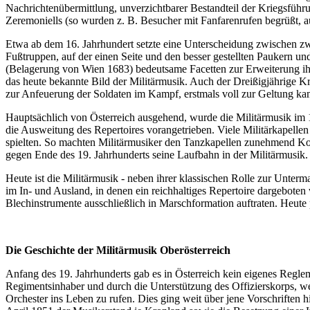
Nachrichtenübermittlung, unverzichtbarer Bestandteil der Kriegsführun
Zeremoniells (so wurden z. B. Besucher mit Fanfarenrufen begrüßt
Etwa ab dem 16. Jahrhundert setzte eine Unterscheidung zwischen zw
Fußtruppen, auf der einen Seite und den besser gestellten Paukern u
(Belagerung von Wien 1683) bedeutsame Facetten zur Erweiterung ih
das heute bekannte Bild der Militärmusik. Auch der Dreißigjährige K
zur Anfeuerung der Soldaten im Kampf, erstmals voll zur Geltung ka
Hauptsächlich von Österreich ausgehend, wurde die Militärmusik im 1
die Ausweitung des Repertoires vorangetrieben. Viele Militärkapellen
spielten. So machten Militärmusiker den Tanzkapellen zunehmend Ko
gegen Ende des 19. Jahrhunderts seine Laufbahn in der Militärmusik.
Heute ist die Militärmusik - neben ihrer klassischen Rolle zur Unterm
im In- und Ausland, in denen ein reichhaltiges Repertoire dargeboten 
Blechinstrumente ausschließlich in Marschformation auftraten. Heute p
Die Geschichte der Militärmusik Oberösterreich
Anfang des 19. Jahrhunderts gab es in Österreich kein eigenes Regleme
Regimentsinhaber und durch die Unterstützung des Offizierskorps, we
Orchester ins Leben zu rufen. Dies ging weit über jene Vorschriften