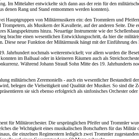
g. Im Mittelalter entwickelte sich dann aus der rein für den militäris
, aus denen Rang und Stand entnommen werden konnten).
ei Hauptgruppen von Militärmusikern ein: den Trommlern und Pfeifern 
nd Trompetern, als Musikern der Kavallerie, auf der anderen Seite. Di
res Klangspektrums hinzu. Neuartige Instrumente wie der Schellenbau
rieg brachte einen wesentlichen Entwicklungsschritt, da hier die milit
m. Diese neue Funktion der Militärmusik hängt mit der Einführung de
9. Jahrhundert nochmals weiterentwickelt; vor allem wurden die Besetz
 konnten im Ballsaal oder in kleineren Räumen auch als Streichorcheste
nkurrenz. Während Johann Strauß Sohn Mitte des 19. Jahrhunderts noc
alung militärischen Zeremoniells - auch ein wesentlicher Bestandteil de
wird, belegen die Vielseitigkeit und Qualität der Musiker. So sind die 
räsentieren sie sich ebenso erfolgreich als sinfonisches Orchester ode
nt für Militärorchester. Die ursprünglichen Pfeifer und Trommler wurde
lches die Wichtigkeit eines musikalischen Botschafters für das Militä
 hinaus, die einzelnen Regimentern lediglich zwei Trommler zugestande