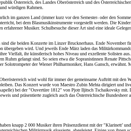
epublik Österreich, des Landes Oberösterreich und des Österreichischen
en und würdigen Rahmen.
ährlich im ganzen Land (immer kurz vor den Semester- oder den Sommer
terricht, bei dem Blasmusikinstrumente vorgestellt werden. Die Kinder
 erfahrener Musiker. Schulbesuche dieser Art sind eine ideale Gelege
 sind die beiden Konzerte im Linzer Brucknerhaus. Ende November finde
ion übergeben wird. Und jeweils Ende März laden das Militärkommando 
ihre Vielfalt, ihr künstlerisch hohes Niveau und exzellente Solisten au
em Ruhm gelangt sind. So seien etwa die Sopranistinnen Renate Pittsch
d der Solotrompeter der Wiener Philharmoniker, Hans Gansch, erwähnt. 
k Oberösterreich wird wohl für immer der gemeinsame Auftritt mit den 
eiben. Das Konzert wurde von Maestro Zubin Mehta dirigiert und live 
pelle) bei der "Ouvertüre 1812" von Pjotr Iljitsch Tschaikovsky mit. Di
 Beweis und präsentierte zugleich auch das Österreichische Bundesheer al
 haben knapp 2 000 Musiker ihren Präsenzdienst mit der "Klarinett’ un
rreichischen Militärmusik glossierte, abgeleistet. Einige von ihnen 