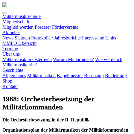
Militärmusikfreunde
Mitgliedschaft
Mitglied werden
Förderer
Fördervereine
Aktuelles
News
Statuten
Protokolle / Jahresberichte
Interessante Links
MMFÖ Übersicht
Termine
Über uns
Militärmusik in Österreich
Warum Militärmusik?
Wie werde ich
Militärmusiker/in?
(current)
Geschichte
Allgemeines
Militärmusiken
Kapellmeister
Besetzung
Bekleidung
Shop
Kontakt
1968: Orchesterbesetzung der
Militärkommanden
Die Orchesterbesetzung in der II. Republik
Organisationsplan der Militärmusiken der Militärkommenden