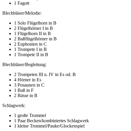
1 Fagott
Blechbläser/Melodie:
1 Solo Flügelhorn in B
2 Flügelhörner I in B
1 Flügelhorn II in B
2 Baßflügelhörner in B
2 Euphonien in C
1 Trompete I in B
1 Trompete II in B
Blechbläser/Begleitung:
2 Trompeten III u. IV in Es od. B
4 Hörner in Es
3 Posaunen in C
1 Baß in F
2 Bässe in B
Schlagwerk:
1 große Trommel
1 Paar Becken/kombiniertes Schlagwerk
1 kleine Trommel/Pauke/Glockenspiel