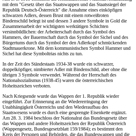
mit dem "Gesetz über das Staatswappen und das Staatssiegel der
Republik Deutsch-Österreich" die Annahme eines einköpfigen
schwarzen Adlers, dessen Brust mit einem rotweißroten
Bindenschild belegt ist und dessen 3 andere Symbole in Gold die
Zusammenarbeit der wichtigsten werktätigen Schichten
versinnbildlichen: der Arbeiterschaft durch das Symbol des
Hammers, der Bauernschaft durch das Symbol der Sichel und des
Bürgertums durch das Symbol der den Adlerkopf schmückenden
Stadtmauerkrone. Mit dem kommunistischen Symbol Hammer und
Sichel hat diese Symboltrias nichts zu tun.
In der Zeit des Ständestaats 1934-38 wurde ein schwarzer,
doppelköpfiger, nimbierter Adler mit Bindenschild, aber ohne die
übrigen 3 Symbole verwendet. Während der Herrschaft des
Nationalsozialismus (1938-45) waren die österreichischen
Hoheitszeichen verboten.
Nach Kriegsende wurde das Wappen der 1. Republik wieder
eingeführt. Zur Erinnerung an die Wiedererringung der
Unabhängigkeit Österreichs und den Wiederaufbau des
Staatswesens wurde es durch eine gesprengte Eisenkette ergänzt.
Am 28. 3. 1984 beschloss der Nationalrat das Bundesgesetz über
das Wappen und andere Hoheitszeichen der Republik Österreich
(Wappengesetz, Bundesgesetzblatt 159/1984); es bestimmt den
Kreis der Personen und Behörden, die das Bundeswappen und die