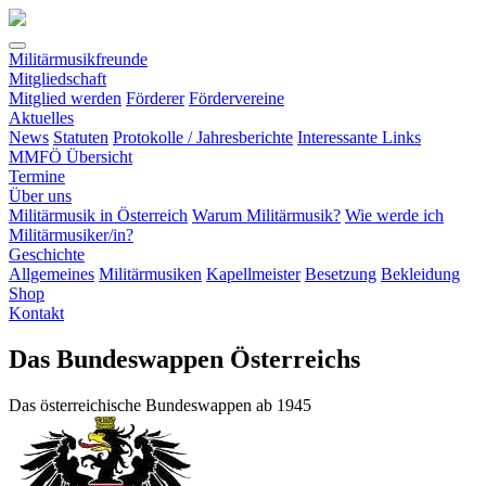
Militärmusikfreunde
Mitgliedschaft
Mitglied werden
Förderer
Fördervereine
Aktuelles
News
Statuten
Protokolle / Jahresberichte
Interessante Links
MMFÖ Übersicht
Termine
Über uns
Militärmusik in Österreich
Warum Militärmusik?
Wie werde ich
Militärmusiker/in?
(current)
Geschichte
Allgemeines
Militärmusiken
Kapellmeister
Besetzung
Bekleidung
Shop
Kontakt
Das Bundeswappen Österreichs
Das österreichische Bundeswappen ab 1945