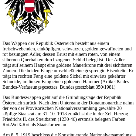
Das Wappen der Republik Österreich besteht aus einem
freischwebenden, einköpfigen, schwarzen, golden gewaffneten und
rot bezungten Adler, dessen Brust mit einem roten, von einem
silbernen Querbalken durchzogenen Schild belegt ist. Der Adler
trägt auf seinem Haupt eine goldene Mauerkrone mit drei sichtbaren
Zinnen. Die beiden Fänge umschließt eine gesprengte Eisenkette. Er
trägt im rechten Fang eine goldene Sichel mit einwärts gekehrter
Schneide, im linken Fang einen goldenen Hammer (Artikel 8a des
Bundes-Verfassungsgesetzes, Bundesgesetzblatt 350/1981).
Das Bundeswappen geht auf die Gründungstage der Republik
Österreich zurück. Nach dem Untergang der Donaumonarchie nahm
der von der Provisorischen Nationalversammlung gewählte 20-
köpfige Staatsrat am 31. 10. 1918 zunächst die in der Zeit Herzog
Friedrichs II. des Streitbaren (1230-46) erstmals belegten Farben
Rot-Weiß-Rot als Staatsfarben an.
Am 8. 5. 1919 beschloss die Konstituierende Nationalversammlung