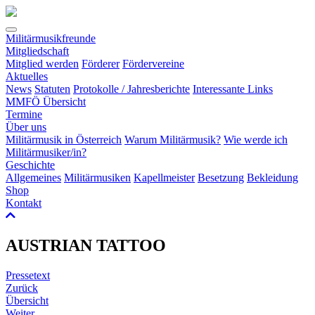
Militärmusikfreunde
Mitgliedschaft
Mitglied werden
Förderer
Fördervereine
Aktuelles
News
Statuten
Protokolle / Jahresberichte
Interessante Links
MMFÖ Übersicht
Termine
Über uns
Militärmusik in Österreich
Warum Militärmusik?
Wie werde ich
Militärmusiker/in?
Geschichte
Allgemeines
Militärmusiken
Kapellmeister
Besetzung
Bekleidung
Shop
Kontakt
AUSTRIAN TATTOO
Pressetext
Zurück
Übersicht
Weiter